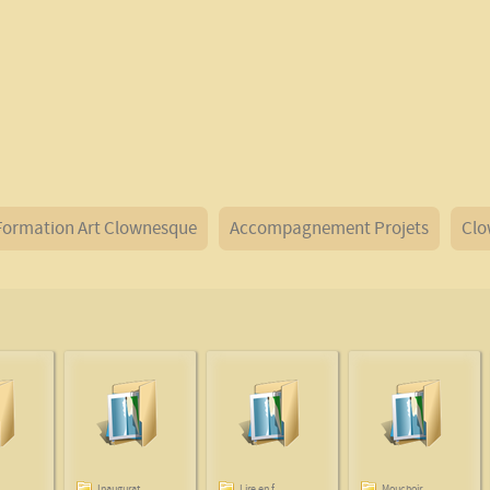
Formation Art Clownesque
Accompagnement Projets
Clo
.
Inaugurat...
Lire en f...
Mouchoir ...