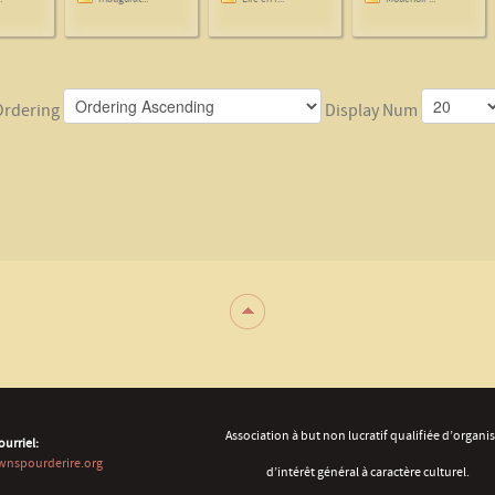
Ordering
Display Num
Association à but non lucratif qualifiée d’organ
ourriel:
wnspourderire.org
d’intérêt général à caractère culturel.