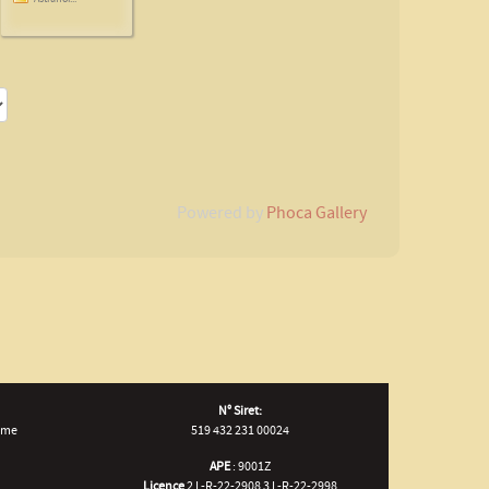
Powered by
Phoca Gallery
N° Siret:
isme
519 432 231 00024
APE
: 9001Z
Licence
2 L-R-22-2908 3 L-R-22-2998