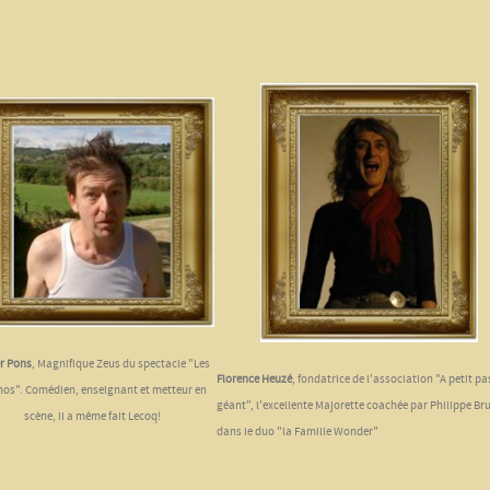
er Pons
, Magnifique Zeus du spectacle "Les
Florence Heuzé
, fondatrice de l'association "A petit pa
os". Comédien, enseignant et metteur en
géant", l'excellente Majorette coachée par Philippe Br
scène, il a même fait Lecoq!
dans le duo "la Famille Wonder"