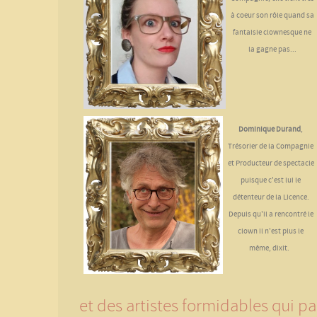
à coeur son rôle quand sa
fantaisie clownesque ne
la gagne pas...
Do
minique Durand
,
Trésorier de la Compagnie
et Producteur de spectacle
puisque c'est lui le
détenteur de la Licence.
Depuis qu'il a rencontré le
clown il n'est plus le
même, dixit.
et des artistes formidables qui pa