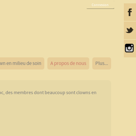
Connexion
wn en milieu de soin
A propos de nous
Plus...
 choc, des membres dont beaucoup sont clowns en