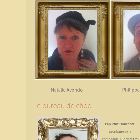
Natalie Avondo Philippe B
le bureau de choc.
Capucine Tranchant
,
Secrétaire de la
Compagnie, elle tient très