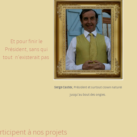
Et pour finir le
Président, sans qui
tout n'existerait pas
Serge Castex
, Président et surtout clown naturel
jusqu'au bout des ongles.
rticipent à nos projets