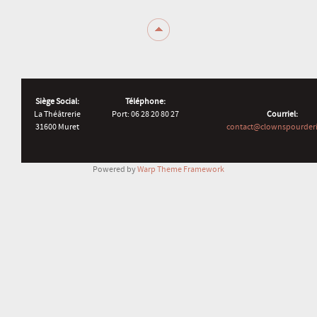
Siège Social:
Téléphone:
La Théâtrerie
Port: 06 28 20 80 27
Courriel:
31600 Muret
contact@clownspourderi
Powered by
Warp Theme Framework