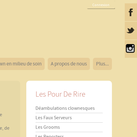
Connexion
wn en milieu de soin
A propos de nous
Plus...
Les Pour De Rire
Déambulations clownesques
ne
Les Faux Serveurs
Les Grooms
e, de
Les Reporters