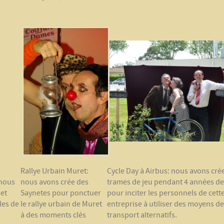
Rallye Urbain Muret:
Cycle Day à Airbus: nous avons cré
 nous
nous avons crée des
trames de jeu pendant 4 années de
 et
Saynetes pour ponctuer
pour inciter les personnels de cett
cles de
le rallye urbain de Muret
entreprise à utiliser des moyens de
à des moments clés
transport alternatifs.