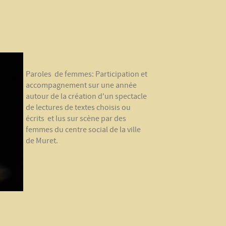
Paroles de femmes: Participation et
accompagnement sur une année
autour de la création d'un spectacle
de lectures de textes choisis ou
écrits et lus sur scène par des
femmes du centre social de la ville
de Muret.