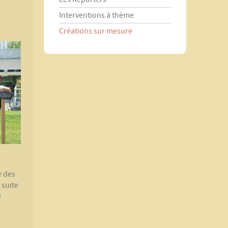
Interventions à thème
Créations sur mesure
e des
 suite
e