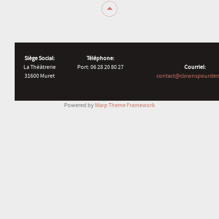
Siège Social:
Téléphone:
La Théâtrerie
Port: 06 28 20 80 27
Courriel:
31600 Muret
contact@clownspourderi
Powered by
Warp Theme Framework