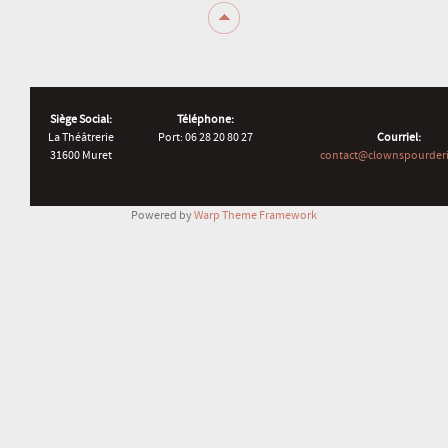
Siège Social:
Téléphone:
La Théâtrerie
Port: 06 28 20 80 27
Courriel:
31600 Muret
contact@clownspourderi
Powered by
Warp Theme Framework